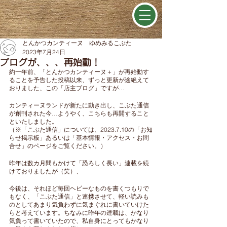
とんかつカンティーヌ ゆめみるこぶた
2023年7月24日
ブログが、、、再始動！
約一年前、「とんかつカンティーヌ＋」が再始動す
ることを予告した投稿以来、ずっと更新が途絶えて
おりました、この「店主ブログ」ですが…
カンティーヌランドが新たに動き出し、こぶた通信
が創刊された今…ようやく、こちらも再開すること
といたしました。
（※「こぶた通信」については、2023.7.10の「お知
らせ掲示板」あるいは「基本情報・アクセス・お問
合せ」のページをご覧ください。）
昨年は数カ月間もかけて「恐ろしく長い」連載を続
けておりましたが（笑）、
今後は、それほど毎回ヘビーなものを書くつもりで
もなく、「こぶた通信」と連携させて、軽い読みも
のとしてあまり気負わずに気まぐれに書いていけた
らと考えています。ちなみに昨年の連載は、かなり
気負って書いていたので、私自身にとってもかなり