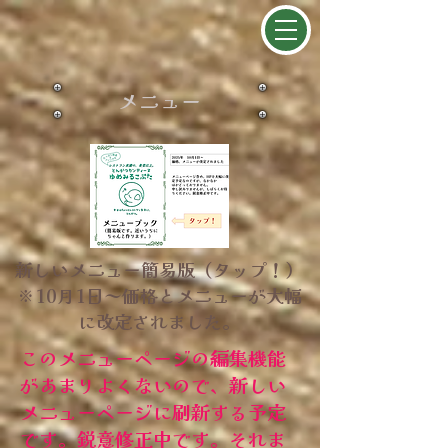
メニュー
新しいメニュー簡易版（タップ！）
​※10月1日～価格とメニューが大幅
に改定されました。
このメニューページの編集機能
があまりよくないので、新しい
メニューページに刷新する予定
です。鋭意修正中です。それま