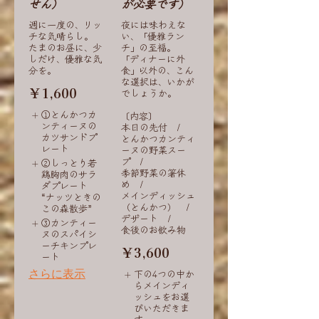
せん）
が必要です）
週に一度の、リッ
夜には味わえな
チな気晴らし。
い、「優雅ラン
たまのお昼に、少
チ」の至福。
しだけ、優雅な気
「ディナーに外
食」以外の、こん
な選択は、いかが
￥1,600
でしょうか。
①とんかつカ
〔内容〕
ンティーヌの
本日の先付 /
カツサンドプ
とんかつカンティ
レート
ーヌの野菜スー
プ /
②しっとり若
季節野菜の箸休
鶏胸肉のサラ
め /
ダプレート
メインディッシュ
“ナッツときの
（とんかつ） /
この森散歩”
デザート /
③カンティー
食後のお飲み物
ヌのスパイシ
ーチキンプレ
￥3,600
ート
さらに表示
下の4つの中か
らメインディ
ッシュをお選
びいただきま