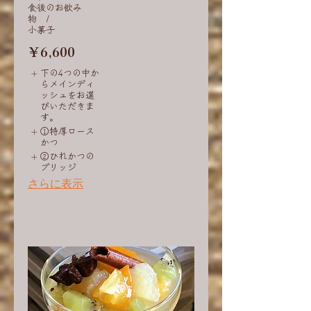
食後のお飲み
物 /
小菓子
￥6,600
下の4つの中か
らメインディ
ッシュをお選
びいただきま
す。
①特厚ロース
かつ
②ひれかつの
ブリッジ
さらに表示