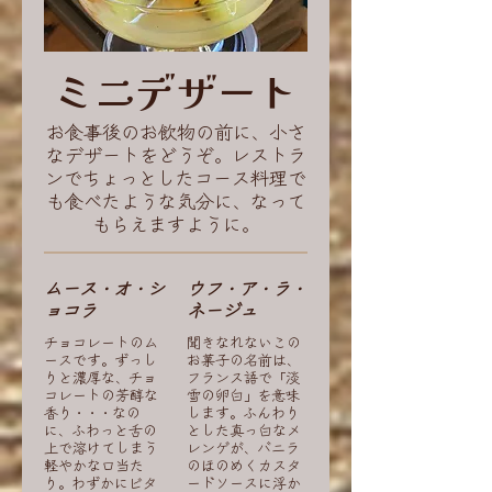
ミニデザート
お食事後のお飲物の前に、小さ
なデザートをどうぞ。レストラ
ンでちょっとしたコース料理で
も食べたような気分に、なって
もらえますように。
ムース・オ・シ
ウフ・ア・ラ・
ョコラ
ネージュ
チョコレートのム
聞きなれないこの
ースです。ずっし
お菓子の名前は、
りと濃厚な、チョ
フランス語で「淡
コレートの芳醇な
雪の卵白」を意味
香り・・・なの
します。ふんわり
に、ふわっと舌の
とした真っ白なメ
上で溶けてしまう
レンゲが、バニラ
軽やかな口当た
のほのめくカスタ
り。わずかにビタ
ードソースに浮か