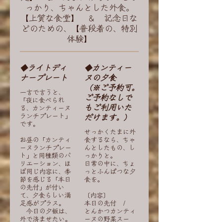
っかり、ちゃんとした外食。
【上質な食堂】 ＆ 記念日な
どのための、【普段着の、特別
体験】
◆ライトディ
◆カンティー
ナープレート
ヌの夕食
（※ご予約可。
一言で言うと、
ご予約なしで
「夜に食べられ
もご利用いた
る、カンティーヌ
ランチプレート」
だけます。）
です。
せっかくたまに外
お昼の「カンティ
食するなら、ちゃ
ーヌランチプレー
んとしたもの、し
ト」と同種類のバ
っかりと。
リエーション、ほ
日常の中に、ちょ
ぼ同じ内容に、季
っとふんぱつな夕
節を感じる「本日
食を。
の先付」が付い
て、夕食らしい満
〔内容〕
足感がプラス。
本日の先付 /
今日の夕飯は、
とんかつカンティ
外で済ませたい。
ーヌの野菜スー