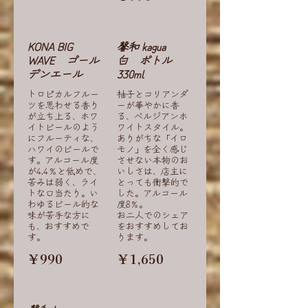
KONA BIG
馨和 kagua
WAVE ゴール
白 ボトル
デンエール
330ml
トロピカルフルー
柚子とコリアンダ
ツを思わせる香り
ーが華やかに香
が立ち上る、ホワ
る、ベルジアンホ
イトビールのよう
ワイトスタイル。
にフルーティな、
ありがちな「イロ
ハワイのビールで
モノ」を全く感じ
す。アルコール度
させない本物のお
が4.4％と低めで、
いしさは、店主に
苦みは弱く、ライ
とっても衝撃的で
トな口当たり。い
した。アルコール
わゆるビール的な
度8％。
味が苦手な方に
お二人でのシェア
も、おすすめで
をおすすめしてお
す。
ります。
￥990
￥1,650