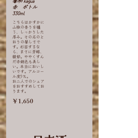
馨和 kagua
赤 ボトル
330ml
こちらはかすかに
山椒の香りを纏
う、しっかりした
厚み。その名のと
おりの馨しさで
す。形容するな
ら、まさに芳醇、
馥郁。ややくすん
だ赤銅色も美し
い。本当においし
いです。アルコー
ル度9％。
お二人でのシェア
をおすすめしてお
ります。
￥1,650