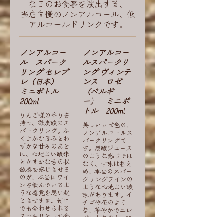
な日のお食事を演出する、
当店自慢のノンアルコール、低
アルコールドリンクです。
ノンアルコー
ノンアルコー
ル スパーク
ルスパークリ
リング セレブ
ング ヴィンテ
レ（日本）
ンス ロゼ
ミニボトル
（ベルギ
200ml
ー） ミニボ
トル 200ml
りんご様の香りを
持つ、微炭酸のス
美しいロゼ色の、
パークリング。ふ
ノンアルコールス
くよかな厚みとわ
パークリングで
ずかな甘みのあと
す。炭酸ジュース
に、心地よい酸味
のような感じでは
とかすかな舌の収
なく、甘味は控え
斂感を感じさせる
め、本当のスパー
のが、本当にワイ
クリングワインの
ンを飲んでいるよ
ような心地よい酸
うな感覚を思い起
味があります。イ
こさせます。何に
チゴや花のよう
でも合わせられる
な、華やかでエレ
スッキリとした食