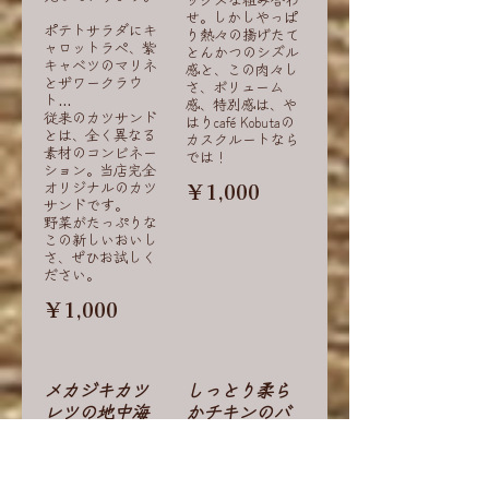
せ。しかしやっぱ
ポテトサラダにキ
り熱々の揚げたて
ャロットラペ、紫
とんかつのシズル
キャベツのマリネ
感と、この肉々し
とザワークラウ
さ、ボリューム
ト…
感、特別感は、や
従来のカツサンド
はりcafé Kobutaの
とは、全く異なる
カスクルートなら
素材のコンビネー
では！
ション。当店完全
オリジナルのカツ
￥1,000
サンドです。
野菜がたっぷりな
この新しいおいし
さ、ぜひお試しく
ださい。
￥1,000
メカジキカツ
しっとり柔ら
レツの地中海
かチキンのバ
香る南仏風カ
インミー風な
スクルート
アジアンエス
ニックカスク
一度召し上がった