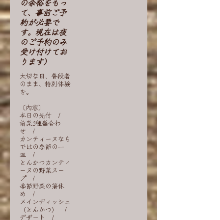
の余裕をもっ
て、事前ご予
約が必要で
す。現在は夜
のご予約のみ
受け付けてお
ります）
大切な日、普段着
のまま、特別体験
を。
〔内容〕
本日の先付 /
前菜3種盛合わ
せ /
カンティーヌなら
ではの季節の一
皿 /
とんかつカンティ
ーヌの野菜スー
プ /
季節野菜の箸休
め /
メインディッシュ
（とんかつ） /
デザート /