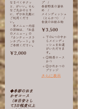
なるべくサクッ
プ /
と、がいい。そん
季節野菜の箸休
なご気分のとき
め /
に、ぜひお気軽に
メインディッシュ
ご利用くださ
（とんかつ） /
い。
食後のお飲み物
※メニュー内容
￥3,500
の詳細は、「お昼
のメニュー」の
下の4つの中か
「カンティーヌラ
らメインディ
ンチプレート」を
ッシュをお選
ご参照ください。
びいただきま
￥2,000
す。
①特厚ロース
かつ
②ひれかつの
ブリッジ
さらに表示
◆季節のおま
かせコース
（※目安とし
て3日程度以上