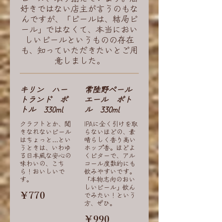
好きではない店主が言うのもな
んですが、「ビールは、結局ビ
ール」ではなくて、本当におい
しいビールというものの存在
も、知っていただきたいとご用
意しました。
キリン ハー
常陸野ペール
トランド ボ
エール ボト
トル 330ml
ル 330ml
クラフトとか、聞
IPAに全く引けを取
きなれないビール
らないほどの、素
はちょっと…とい
晴らしく香り高い
うときは、いわゆ
ホップ香。ほどよ
る日本風な安心の
くビターで、アル
味わいの、こち
コール度数的にも
ら！おいしいで
飲みやすいです。
す。
「本物志向のおい
しいビール」飲ん
￥770
でみたい！という
方、ぜひ。
￥990