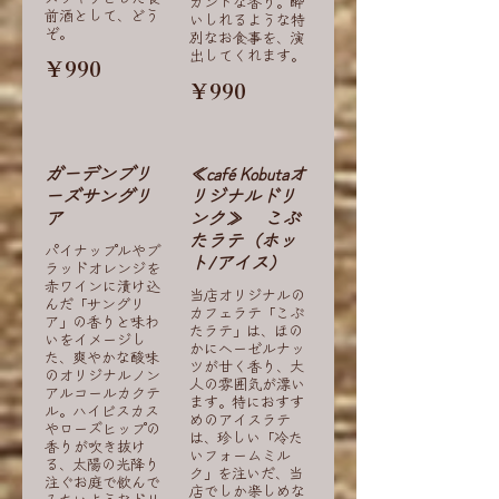
ガントな香り。酔
前酒として、どう
いしれるような特
ぞ。
別なお食事を、演
出してくれます。
￥990
￥990
ガーデンブリ
≪café Kobutaオ
ーズサングリ
リジナルドリ
ア
ンク≫ こぶ
たラテ（ホッ
パイナップルやブ
ト/アイス）
ラッドオレンジを
赤ワインに漬け込
当店オリジナルの
んだ「サングリ
カフェラテ「こぶ
ア」の香りと味わ
たラテ」は、ほの
いをイメージし
かにヘーゼルナッ
た、爽やかな酸味
ツが甘く香り、大
のオリジナルノン
人の雰囲気が漂い
アルコールカクテ
ます。特におすす
ル。ハイビスカス
めのアイスラテ
やローズヒップの
は、珍しい「冷た
香りが吹き抜け
いフォームミル
る、太陽の光降り
ク」を注いだ、当
注ぐお庭で飲んで
店でしか楽しめな