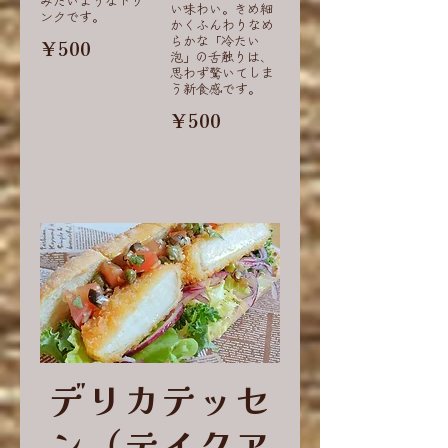
みたいようなドリ
い味わい。きめ細
ンクです。
かくふんわりなめ
らかな「冷たい
￥500
泡」の舌触りは、
思わず驚いてしま
う新食感です。
￥500
デリカテッセ
ン（テイクア