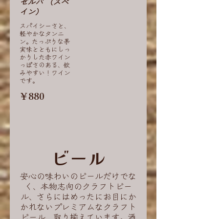
ゼルバ （スペ
イン）
スパイシーさと、
軽やかなタンニ
ン。たっぷりな果
実味とともにしっ
かりした赤ワイン
っぽさのある、飲
みやすい！ワイン
です。
￥880
ビール
安心の味わいのビールだけでな
く、本物志向のクラフトビー
ル、さらにはめったにお目にか
かれないプレミアムなクラフト
ビール、取り揃えています。酒