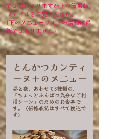
では恐れ入りますが上の簡易版
ファイルをご覧ください。
(下のメニューリストの情報は最
新ではありません）
とんかつカンティ
ーヌ＋のメニュー
昼と夜、あわせて5種類の、
「ちょっとふんぱつ気分なご利
用シーン」のためのお食事で
す。（価格表記はすべて税込で
す）