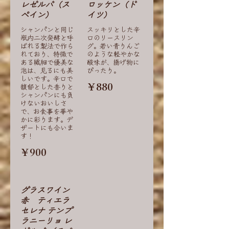
レゼルバ（ス
ロッケン（ド
ペイン）
イツ）
シャンパンと同じ
スッキリとした辛
瓶内二次発酵と呼
口のリースリン
ばれる製法で作ら
グ。若い青りんご
れており、特徴で
のような軽やかな
ある繊細で優美な
酸味が、揚げ物に
泡は、見るにも美
ぴったり。
しいです。辛口で
￥880
馥郁とした香りと
シャンパンにも負
けないおいしさ
で、お食事を華や
かに彩ります。デ
ザートにも合いま
す！
￥900
グラスワイン
赤 ティエラ
セレナ テンプ
ラニーリョ レ