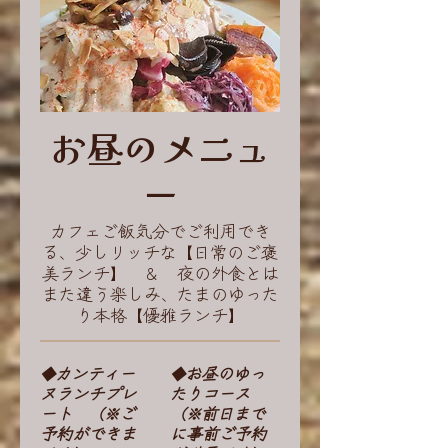
お昼のメニュ
ー
カフェご飯気分でご利用でき
る、少しリッチな【日常のご褒
美ランチ】 ＆ 夜の外食とは
また違う楽しみ、たまのゆった
り本格【優雅ランチ】
◆カンティー
◆お昼のゆっ
ヌランチプレ
たりコース
ート （※ご
（※前日まで
予約ができま
に事前ご予約