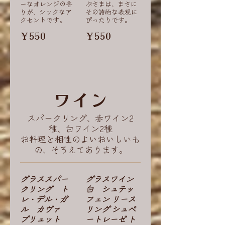
ーなオレンジの香
ぶさまは、まさに
りが、シックなア
その詩的な表現に
クセントです。
ぴったりです。
￥550
￥550
ワイン
スパークリング、赤ワイン2
種、白ワイン2種
お料理と相性のよいおいしいも
の、そろえてあります。
グラススパー
グラスワイン
クリング ト
白 シュテッ
レ・デル・ガ
フェン リース
ル カヴァ
リング シュペ
ブリュット
ートレーゼ ト