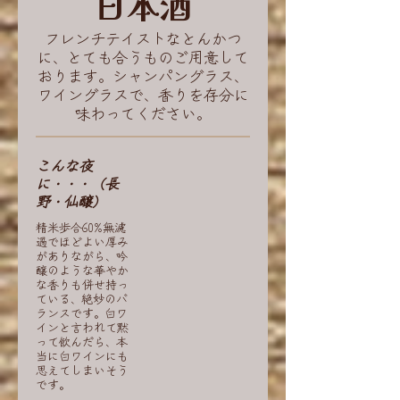
日本酒
フレンチテイストなとんかつ
に、とても合うものご用意して
おります。シャンパングラス、
ワイングラスで、香りを存分に
味わってください。
こんな夜
に・・・（長
野・仙醸）
精米歩合60%無濾
過でほどよい厚み
がありながら、吟
醸のような華やか
な香りも併せ持っ
ている、絶妙のバ
ランスです。白ワ
インと言われて黙
って飲んだら、本
当に白ワインにも
思えてしまいそう
です。