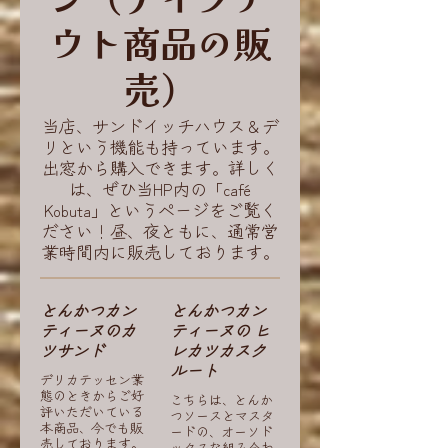
ウト商品の販
売）
当店、サンドイッチハウス＆デ
リという機能も持っています。
出窓から購入できます。詳しく
は、ぜひ当HP内の「café
Kobuta」というページをご覧く
ださい！昼、夜ともに、通常営
業時間内に販売しております。
とんかつカン
とんかつカン
ティーヌのカ
ティーヌの ヒ
ツサンド
レカツカスク
ルート
デリカテッセン業
態のときからご好
こちらは、とんか
評いただいている
つソースとマスタ
本商品、今でも販
ードの、オーソド
売しております。
ックスな組み合わ